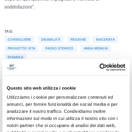
soddisfazioni”.
TAG:
CONSIGLIERE
DISABILITÀ
REGIONE
MACERATA
PROGETTO VITA
PASSO STORICO
ANNA MENGHI
DISABILE
Questo sito web utilizza i cookie
Precedente
Urbino - Arriva il Carnevale, modifiche alla viabilità e
Utilizziamo i cookie per personalizzare contenuti ed
annunci, per fornire funzionalità dei social media e per
iniziative
analizzare il nostro traffico. Condividiamo inoltre
informazioni sul modo in cui utilizza il nostro sito con i
nostri partner che si occupano di analisi dei dati web,
Successivo