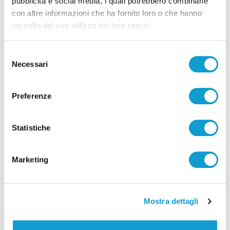
pubblicità e social media, i quali potrebbero combinarle
Ancona – Sicurezza energetica, 3,7 milioni per le aree
con altre informazioni che ha fornito loro o che hanno
portuali
raccolto dal suo utilizzo dei loro servizi.
Selezione
Necessari
del
Tutti gli articoli
consenso
Preferenze
Statistiche
Correlati
Marketing
Mostra dettagli