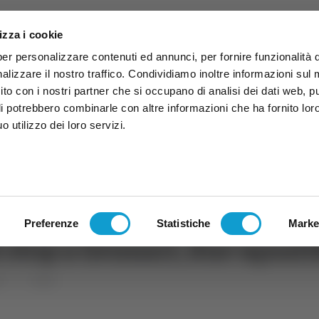
izza i cookie
per personalizzare contenuti ed annunci, per fornire funzionalità 
alizzare il nostro traffico. Condividiamo inoltre informazioni sul
 sito con i nostri partner che si occupano di analisi dei dati web, p
li potrebbero combinarle con altre informazioni che ha fornito lor
 utilizzo dei loro servizi.
ruzzo
TG
TV
Expo
Lavora Con Noi
Conta
TG
TRASMISSIONI
PALINSESTO
Preferenze
Statistiche
Marke
stop a Gennari, due squalif
rt
Calcio