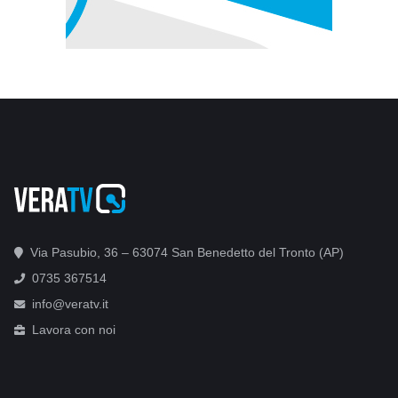
Via Pasubio, 36 – 63074 San Benedetto del Tronto (AP)
0735 367514
info@veratv.it
Lavora con noi