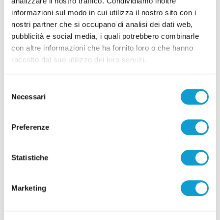
analizzare il nostro traffico. Condividiamo inoltre
informazioni sul modo in cui utilizza il nostro sito con i
nostri partner che si occupano di analisi dei dati web,
Fabriano – Nasce il Punto unico di
pubblicità e social media, i quali potrebbero combinarle
con altre informazioni che ha fornito loro o che hanno
accesso per i bisogni socio sanitari
raccolto dal suo utilizzo dei loro servizi.
di Ciro Montanari
Selezione
Necessari
del
(current)
1
consenso
Preferenze
Statistiche
Pubblicità
Marketing