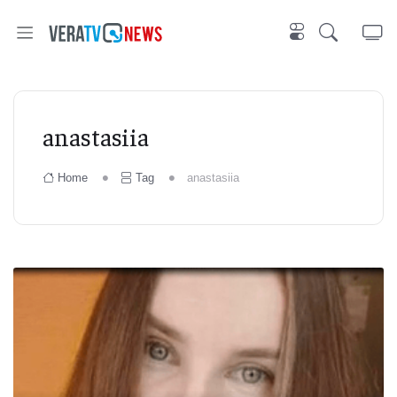
anastasiia
Home
Tag
anastasiia