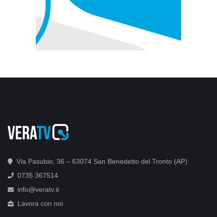
Via Pasubio, 36 – 63074 San Benedetto del Tronto (AP)
0735 367514
info@veratv.it
Lavora con noi