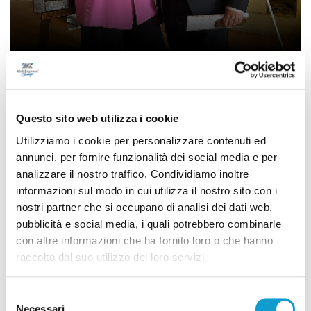
"Insieme per creare la cultura della
sicurezza": grande partecipazione alle
giornate di Ast e Camera di Commercio
Questo sito web utilizza i cookie
di Bachisio Ledda
Utilizziamo i cookie per personalizzare contenuti ed
annunci, per fornire funzionalità dei social media e per
analizzare il nostro traffico. Condividiamo inoltre
informazioni sul modo in cui utilizza il nostro sito con i
nostri partner che si occupano di analisi dei dati web,
pubblicità e social media, i quali potrebbero combinarle
con altre informazioni che ha fornito loro o che hanno
raccolto dal suo utilizzo dei loro servizi.
Selezione
Necessari