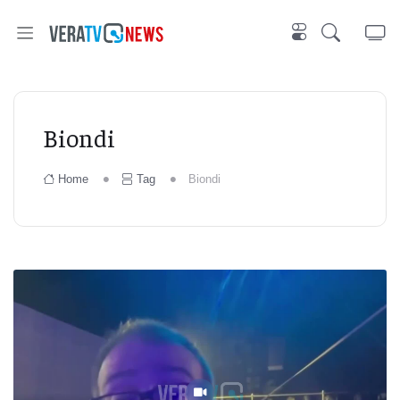
Biondi
Home
Tag
Biondi