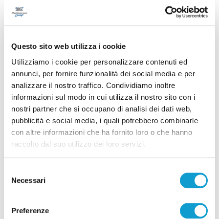
Ancona - Biondi: "Sui dimensionamenti
Questo sito web utilizza i cookie
scolastici applicati i criteri"
Utilizziamo i cookie per personalizzare contenuti ed
19/01/2025
annunci, per fornire funzionalità dei social media e per
analizzare il nostro traffico. Condividiamo inoltre
informazioni sul modo in cui utilizza il nostro sito con i
nostri partner che si occupano di analisi dei dati web,
pubblicità e social media, i quali potrebbero combinarle
con altre informazioni che ha fornito loro o che hanno
raccolto dal suo utilizzo dei loro servizi.
Selezione
Necessari
del
consenso
Preferenze