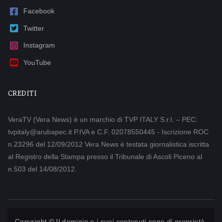
Facebook
Twitter
Instagram
YouTube
CREDITI
VeraTV (Vera News) è un marchio di TVP ITALY S.r.l. – PEC:
tvpitaly@arubapec.it P.IVA e C.F. 02078550445 - Iscrizione ROC
n.23296 del 12/09/2012 Vera News è testata giornalistica iscritta
al Registro della Stampa presso il Tribunale di Ascoli Piceno al
n.503 del 14/08/2012.
Copyright © Il dominio e i suoi contenuti sono di proprietà