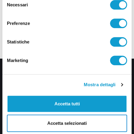
Necessari
del
consenso
Preferenze
Statistiche
Marketing
Mostra dettagli
Accetta tutti
Via Pasubio, 36 – 63074 San Benedetto del Tronto (AP)
0735 367514
Accetta selezionati
info@veratv.it