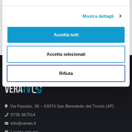
Mostra dettagli
Accetta tutti
Accetta selezionati
Rifiuta
Via Pasubio, 36 – 63074 San Benedetto del Tronto (AP)
0735 367514
info@veratv.it
Lavora con noi