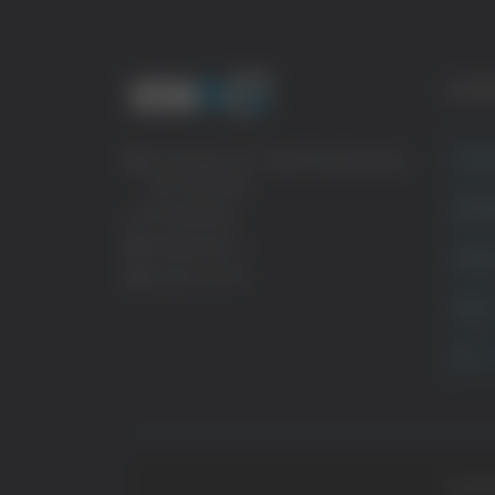
CATE
Crona
Via Pasubio, 36 – 63074 San Benedetto
del Tronto (AP)
Attual
0735 367514
info@veratv.it
Politi
Lavora con noi
Sport
TG
Copyrig