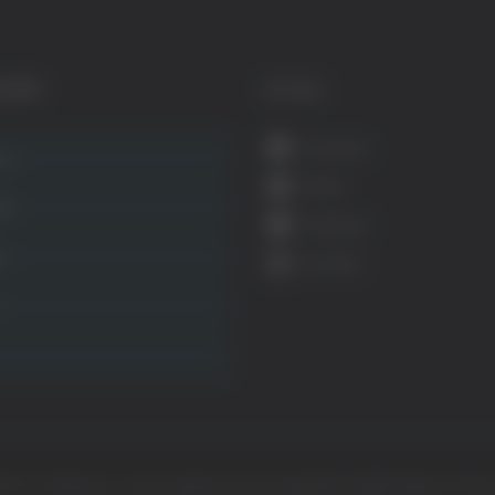
GORIE
SOCIAL
Facebook
ca
Twitter
ità
Instagram
ca
YouTube
ht © Il dominio e i suoi contenuti sono di proprietà di
Mail Express Group