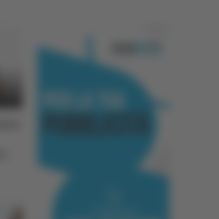
Pubblicità
ione
ri