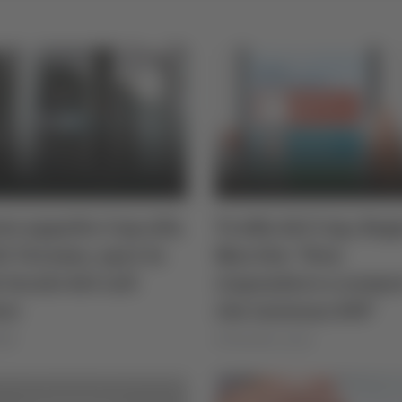
o appalto Cup alla
Truffa del Cup, Reg
di Teramo, apre la
Marche: "Non
 locale del call
rispondere a nume
ter
che iniziano 899"
026
di Rossella Luciani