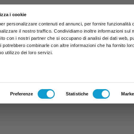
izza i cookie
per personalizzare contenuti ed annunci, per fornire funzionalità 
alizzare il nostro traffico. Condividiamo inoltre informazioni sul
 sito con i nostri partner che si occupano di analisi dei dati web, p
li potrebbero combinarle con altre informazioni che ha fornito lor
 utilizzo dei loro servizi.
ruzzo
TG
TV
Expo
Lavora Con Noi
Conta
TG
TRASMISSIONI
PALINSESTO
Preferenze
Statistiche
Marke