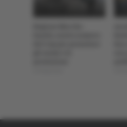
Regione Marche -
Asco
Sanità, nuovo numero
Radi
del Cup per prenotare
fino
gli esami e le
non 
prestazioni
pubb
di Pierluigi Dorotei
di Rosse