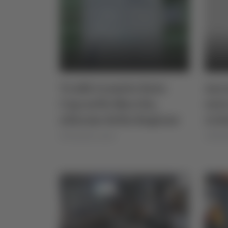
Truffe tramite finto
Anco
Cup nelle Marche,
entr
allarme della Regione
rich
di Rossella Luciani
13/02/2