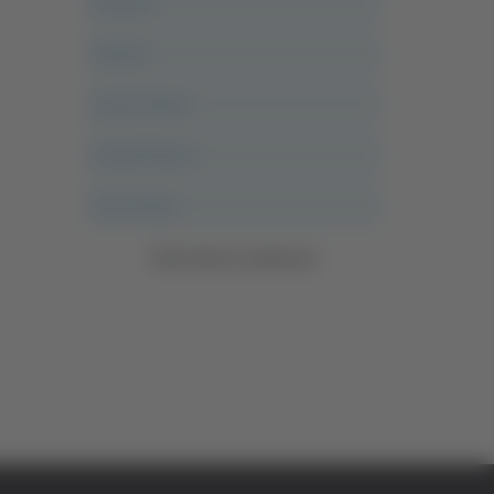
Ancona
Articoli
Ascoli Calcio
Ascoli Piceno
Asso Story
Vedi tutte le categorie