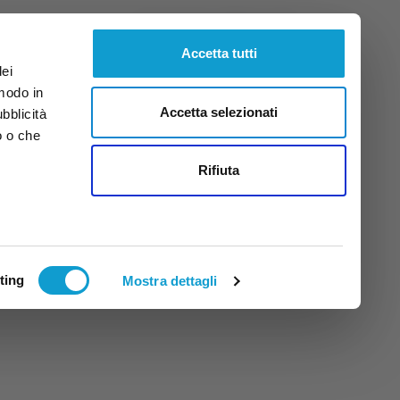
Giovedì
6
Ago.
2026
ore 7:21
Accetta tutti
dei
 modo in
Accetta selezionati
ubblicità
o o che
tti
Rifiuta
ting
Mostra dettagli