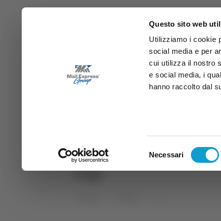
Questo sito web util
Utilizziamo i cookie 
social media e per an
cui utilizza il nostro
e social media, i qua
hanno raccolto dal suo
News
Sport
Marche
Ab
DIRETTA SAMB
DIRETTA TV
Selezione
Necessari
del
cup
consenso
Home
Tag
cup