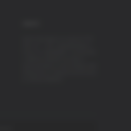
CREDITI
VeraTV (Vera News) è un marchio di TVP
ITALY S.r.l. – PEC: tvpitaly@arubapec.it
P.IVA e C.F. 02078550445 - Iscrizione ROC
n.23296 del 12/09/2012 Vera News è
testata giornalistica iscritta al Registro della
Stampa presso il Tribunale di Ascoli Piceno
al n.503 del 14/08/2012.
 S.p.A.