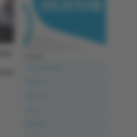
lemi
Categorie
A casa del diavolo
ioni
Abruzzo
Acropolis
Alle 21
Altovalore