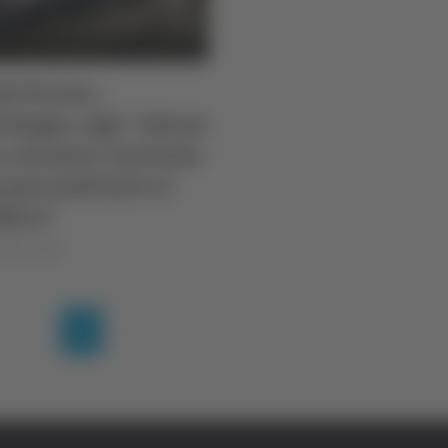
li Piceno –
ologia, Cgil: “Attese
 a 18 mesi, il privato
può sostituire il
lico”
lla Luciani
(current)
1