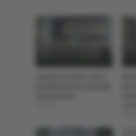
Cup Asl Teramo, stato
Nuov
di agitazione e stop agli
Asl 
straordinari
sede
cen
16/06/2026
11/01/2