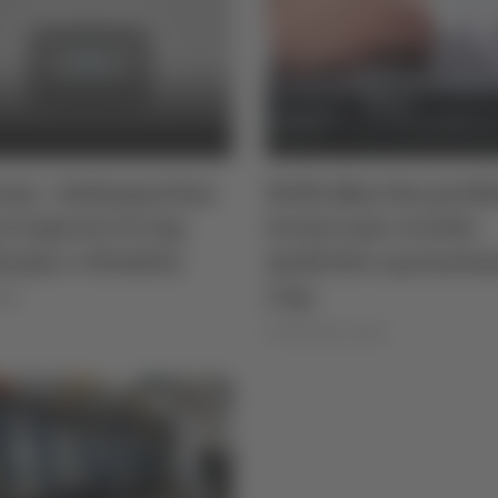
na - Saltamartini:
Nelle Marche prob
o 5 giorni il Cup
tecnici per ricette
iama i cittadini
mediche e prenotaz
Cup
025
di Rossella Luciani