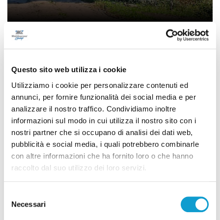
Ancona – La Casa Rossa per il disagio
mentale sistemata grazie al lavoro dei
detenuti
Questo sito web utilizza i cookie
di Ciro Montanari
Utilizziamo i cookie per personalizzare contenuti ed
annunci, per fornire funzionalità dei social media e per
analizzare il nostro traffico. Condividiamo inoltre
informazioni sul modo in cui utilizza il nostro sito con i
nostri partner che si occupano di analisi dei dati web,
pubblicità e social media, i quali potrebbero combinarle
con altre informazioni che ha fornito loro o che hanno
raccolto dal suo utilizzo dei loro servizi.
Selezione
Necessari
del
consenso