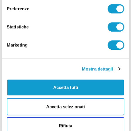
Preferenze
Tortoreto - 12enne precipita dal quarto
piano, gesto volontario
Statistiche
07/11/2024
Marketing
(current)
1
Mostra dettagli
Accetta tutti
Pubblicità
Accetta selezionati
Rifiuta