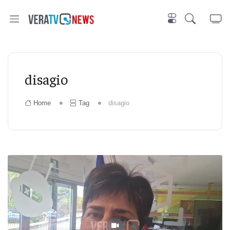
disagio
Home
Tag
disagio