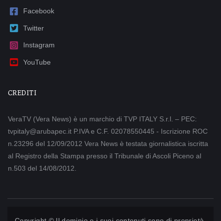
Facebook
Twitter
Instagram
YouTube
CREDITI
VeraTV (Vera News) è un marchio di TVP ITALY S.r.l. – PEC:
tvpitaly@arubapec.it P.IVA e C.F. 02078550445 - Iscrizione ROC
n.23296 del 12/09/2012 Vera News è testata giornalistica iscritta
al Registro della Stampa presso il Tribunale di Ascoli Piceno al
n.503 del 14/08/2012.
Copyright © Il dominio e i suoi contenuti sono di proprietà