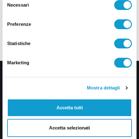
Necessari
del
consenso
Preferenze
Statistiche
Marketing
Mostra dettagli
Accetta tutti
Via Pasubio, 36 – 63074 San Benedetto del Tronto (AP)
0735 367514
Accetta selezionati
info@veratv.it