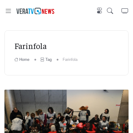
Farinfola
Home
Tag
Farinfola