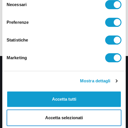
Necessari
del
consenso
Preferenze
Statistiche
Marketing
Mostra dettagli
Accetta tutti
Via Pasubio, 36 – 63074 San Benedetto del Tronto (AP)
0735 367514
Accetta selezionati
info@veratv.it