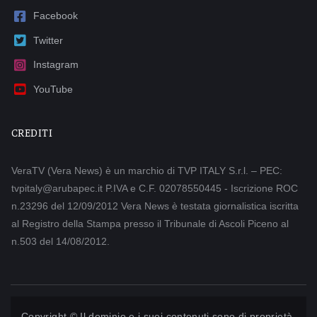
Facebook
Twitter
Instagram
YouTube
CREDITI
VeraTV (Vera News) è un marchio di TVP ITALY S.r.l. – PEC:
tvpitaly@arubapec.it P.IVA e C.F. 02078550445 - Iscrizione ROC
n.23296 del 12/09/2012 Vera News è testata giornalistica iscritta
al Registro della Stampa presso il Tribunale di Ascoli Piceno al
n.503 del 14/08/2012.
Copyright © Il dominio e i suoi contenuti sono di proprietà