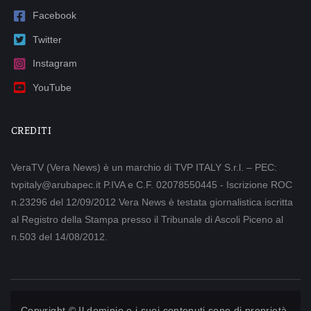
Facebook
Twitter
Instagram
YouTube
CREDITI
VeraTV (Vera News) è un marchio di TVP ITALY S.r.l. – PEC:
tvpitaly@arubapec.it P.IVA e C.F. 02078550445 - Iscrizione ROC
n.23296 del 12/09/2012 Vera News è testata giornalistica iscritta
al Registro della Stampa presso il Tribunale di Ascoli Piceno al
n.503 del 14/08/2012.
Copyright © Il dominio e i suoi contenuti sono di proprietà