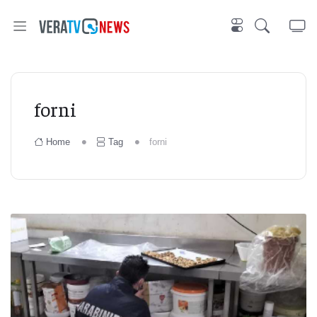
forni
Home
Tag
forni