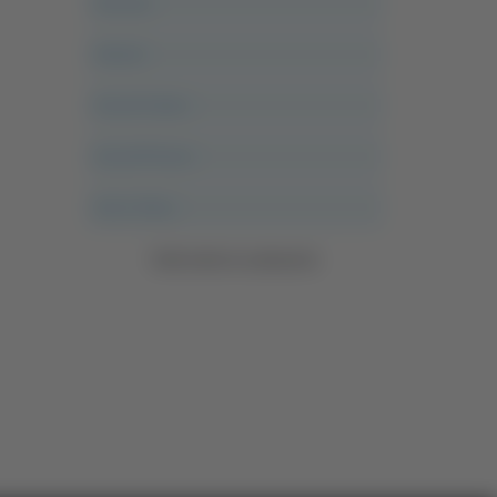
Ancona
Articoli
Ascoli Calcio
Ascoli Piceno
Asso Story
Vedi tutte le categorie