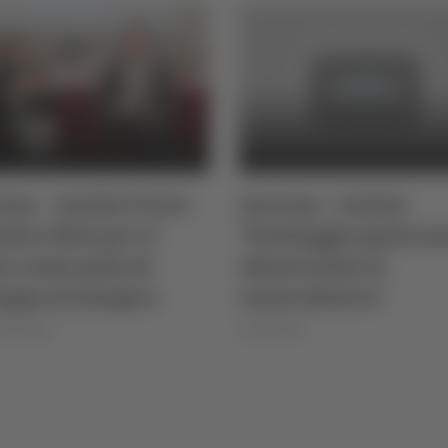
na – Anche il vice
Ancona - Casini:
stro Rixi per il
"Sondaggio governa
o come polo di
sfavorevole al
uppo strategico
centrodestra"
 Montanari
17/01/2025