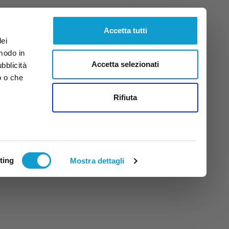
Sabato
8
Ago.
2026
ore 11:28
Accetta tutti
dei
 modo in
Accetta selezionati
ubblicità
o o che
tti
Rifiuta
ting
Mostra dettagli