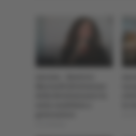
Ancona – Beatrice
Anco
Marinelli (Evoluzione
inau
della Rivoluzione) è la
elet
sesta candidata a
la v
governatore
di Ciro
di Ciro Montanari