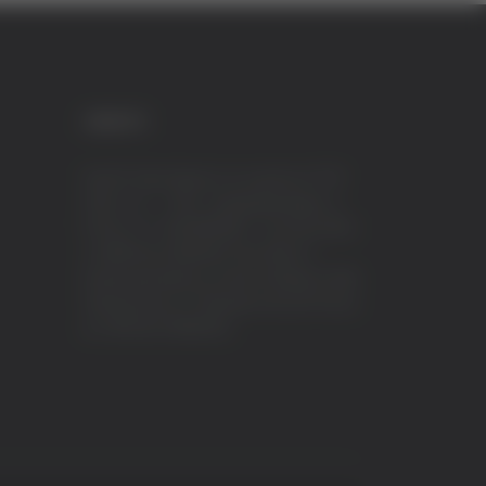
CREDITI
VeraTV (Vera News) è un marchio di TVP
ITALY S.r.l. – PEC: tvpitaly@arubapec.it
P.IVA e C.F. 02078550445 - Iscrizione ROC
n.23296 del 12/09/2012 Vera News è
testata giornalistica iscritta al Registro della
Stampa presso il Tribunale di Ascoli Piceno
al n.503 del 14/08/2012.