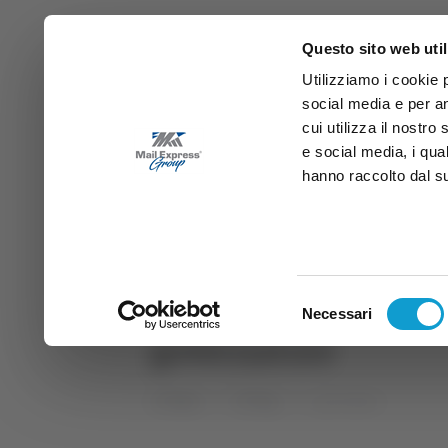
Questo sito web util
Utilizziamo i cookie 
social media e per an
cui utilizza il nostro
e social media, i qua
hanno raccolto dal suo
News
Sport
Marche
Ab
DIRETTA SAMB
DIRETTA TV
Selezione
Necessari
del
governatore
consenso
Home
Tag
governatore