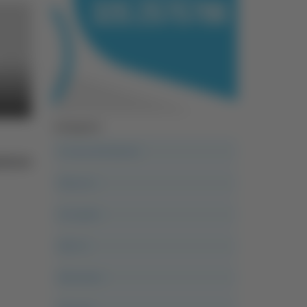
Categorie
A casa del diavolo
tore
Abruzzo
Acropolis
Alle 21
Altovalore