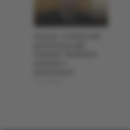
Ancona – Il saluto del
governatore agli
studenti: “Stimolare
passione e
motivazione”
di Ciro Montanari