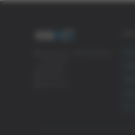
CATE
Crona
Via Pasubio, 36 – 63074 San Benedetto
del Tronto (AP)
Attual
0735 367514
info@veratv.it
Politi
Lavora con noi
Sport
TG