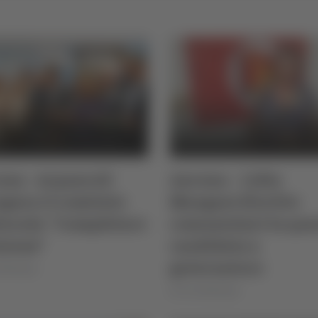
na - Acquaroli
Ancona – Lidia
gura il comitato
Mangani (Partito
torale: “Completare
comunista) è la qua
isione”
candidata a
governatore
 Montanari
di Ciro Montanari