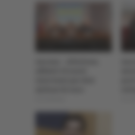
Ancona – Alluvione,
Anco
affidati 19 nuovi
mini
interventi per 83,8
port
milioni di euro
svil
di Ciro Montanari
di Ciro