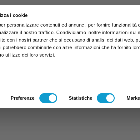
izza i cookie
per personalizzare contenuti ed annunci, per fornire funzionalità 
alizzare il nostro traffico. Condividiamo inoltre informazioni sul
 sito con i nostri partner che si occupano di analisi dei dati web, p
li potrebbero combinarle con altre informazioni che ha fornito lor
 utilizzo dei loro servizi.
ruzzo
TG
TV
Expo
Lavora Con Noi
Conta
TG
TRASMISSIONI
PALINSESTO
Preferenze
Statistiche
Marke