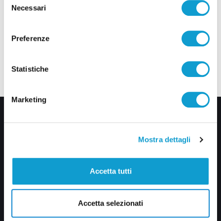
Necessari
del
consenso
Preferenze
Statistiche
Marketing
Mostra dettagli
Accetta tutti
Via Pasubio, 36 – 63074 San Benedetto del Tronto (AP)
0735 367514
Accetta selezionati
info@veratv.it