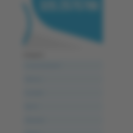
Categorie
A casa del diavolo
Abruzzo
Acropolis
Alle 21
Altovalore