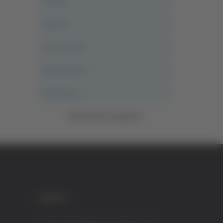
Ancona
Articoli
Ascoli Calcio
Ascoli Piceno
Asso Story
Vedi tutte le categorie
CREDITI