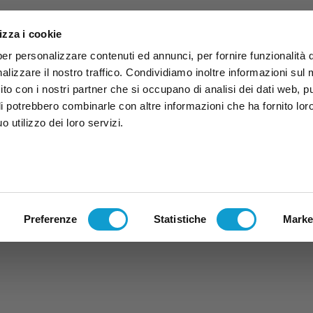
izza i cookie
per personalizzare contenuti ed annunci, per fornire funzionalità 
alizzare il nostro traffico. Condividiamo inoltre informazioni sul
 sito con i nostri partner che si occupano di analisi dei dati web, p
li potrebbero combinarle con altre informazioni che ha fornito lor
 utilizzo dei loro servizi.
ruzzo
TG
TV
Expo
Lavora Con Noi
Conta
TG
TRASMISSIONI
PALINSESTO
Preferenze
Statistiche
Marke