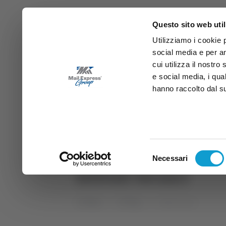
Questo sito web util
Utilizziamo i cookie 
social media e per an
cui utilizza il nostro
e social media, i qua
hanno raccolto dal suo
News
Sport
Marche
Ab
DIRETTA SAMB
DIRETTA TV
Selezione
Necessari
del
istituti tecnici
consenso
Home
Tag
istituti tecnici