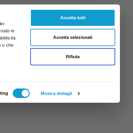
Giovedì
6
Ago.
2026
ore 19:51
Accetta tutti
dei
 modo in
Accetta selezionati
ubblicità
o o che
tti
Rifiuta
ting
Mostra dettagli