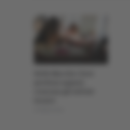
Nelle Marche i licei
perdono appeal,
crescono gli istituti
tecnici
di Stefania Serino