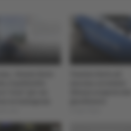
na - Sventa furto
Tentato furto ad
to, il poliziotto
Ancona: arrestato
o "eroe" per un
25enne scoperto da
no su Instagram
giardiniere
lla Luciani
di Sergio Cinquino