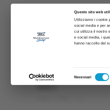
Questo sito web util
Utilizziamo i cookie 
social media e per an
cui utilizza il nostro
e social media, i qua
hanno raccolto dal suo
News
Sport
Marche
Ab
DIRETTA SAMB
DIRETTA TV
Selezione
Necessari
del
ladro
consenso
Home
Tag
ladro