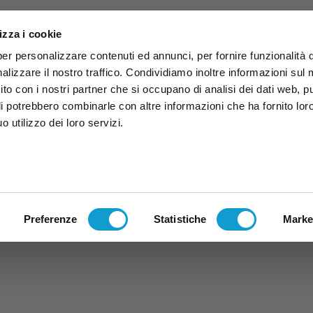
izza i cookie
per personalizzare contenuti ed annunci, per fornire funzionalità 
alizzare il nostro traffico. Condividiamo inoltre informazioni sul
 sito con i nostri partner che si occupano di analisi dei dati web, p
li potrebbero combinarle con altre informazioni che ha fornito lor
 utilizzo dei loro servizi.
ruzzo
TG
TV
Expo
Lavora Con Noi
Conta
TG
TRASMISSIONI
PALINSESTO
Preferenze
Statistiche
Marke