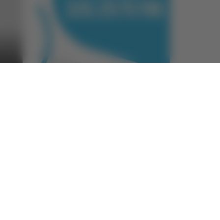
Categorie
o
A casa del diavolo
Abruzzo
Acropolis
Alle 21
Altovalore