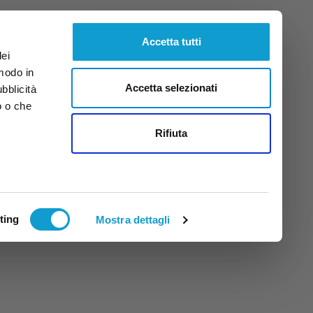
Giovedì
6
Ago.
2026
ore 21:45
Accetta tutti
dei
 modo in
Accetta selezionati
ubblicità
o o che
tti
Rifiuta
ting
Mostra dettagli