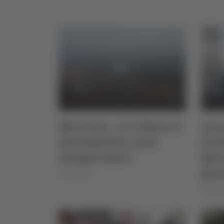
Macerata - Le rubano il
Anco
monopattino, prof
d’au
insegue ladro
Marc
gior
07/04/2026
di Rosse