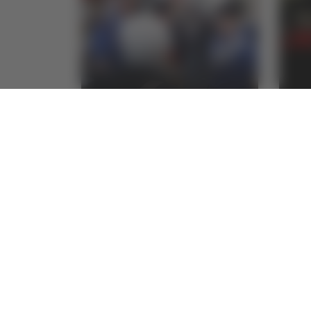
Montegranaro –
Maro
Anziana derubata e
rint
molestata in casa da
bor
ladro 33enne
arre
di Rossella Luciani
di Rosse