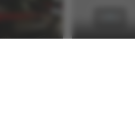
tta - Auto rubata
Pescara: furto al
racciata con ladro a
supermercato, ladr
do: 33enne
rintracciato e
stato
denunciato
lla Luciani
04/01/2025