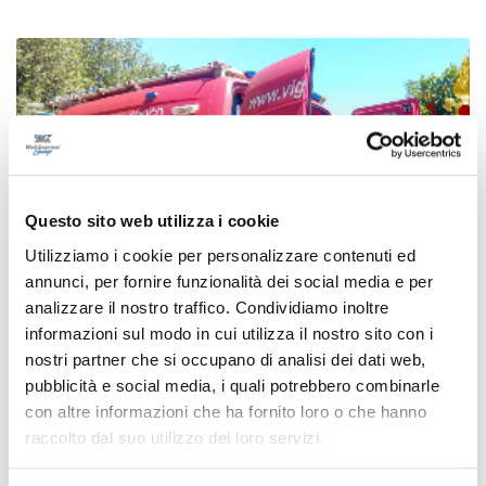
Questo sito web utilizza i cookie
Utilizziamo i cookie per personalizzare contenuti ed
annunci, per fornire funzionalità dei social media e per
analizzare il nostro traffico. Condividiamo inoltre
informazioni sul modo in cui utilizza il nostro sito con i
nostri partner che si occupano di analisi dei dati web,
Marina di Montemarciano - Trovato
pubblicità e social media, i quali potrebbero combinarle
morto in mare dopo una notte di ricerche
con altre informazioni che ha fornito loro o che hanno
raccolto dal suo utilizzo dei loro servizi.
di Pierluigi Dorotei