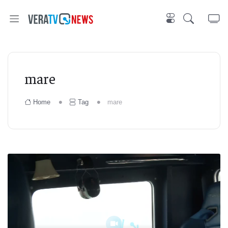
mare
Home
Tag
mare