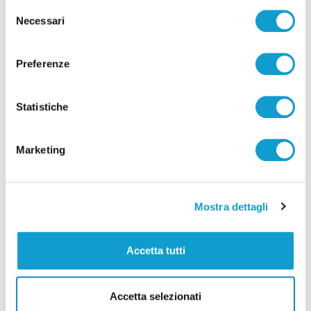
Selezione
Necessari
del
consenso
Preferenze
Statistiche
Marketing
Mostra dettagli
Cupra Marittima - Tragedia sfiorata in
mare, bagnino salva padre e figlio
Accetta tutti
di Pierluigi Dorotei
Accetta selezionati