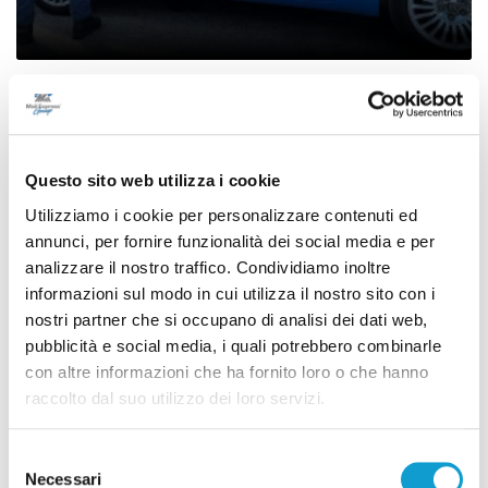
Chieti - Picchiati per aver chiesto solo di
liberare la strada: due arresti. Un giovane
in ospedale con mandibola fratturata
Questo sito web utilizza i cookie
di Gloria Caioni
Utilizziamo i cookie per personalizzare contenuti ed
annunci, per fornire funzionalità dei social media e per
analizzare il nostro traffico. Condividiamo inoltre
(current)
1
informazioni sul modo in cui utilizza il nostro sito con i
nostri partner che si occupano di analisi dei dati web,
pubblicità e social media, i quali potrebbero combinarle
con altre informazioni che ha fornito loro o che hanno
raccolto dal suo utilizzo dei loro servizi.
Pubblicità
Selezione
Necessari
del