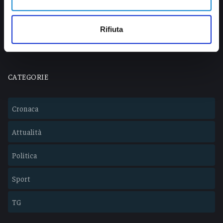
0735 367514
info@veratv.it
Rifiuta
Lavora con noi
CATEGORIE
Cronaca
Attualità
Politica
Sport
TG