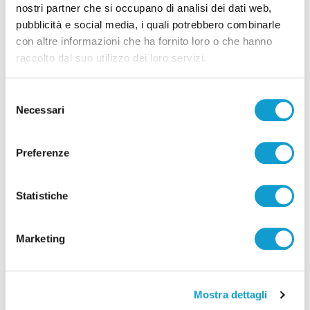
Lanciano - A un anno dal suicidio di
nostri partner che si occupano di analisi dei dati web,
Prospero, giudizio immediato per il
pubblicità e social media, i quali potrebbero combinarle
con altre informazioni che ha fornito loro o che hanno
18enne
raccolto dal suo utilizzo dei loro servizi.
07/11/2025
Selezione
Necessari
del
consenso
Preferenze
Statistiche
Marketing
Mostra dettagli