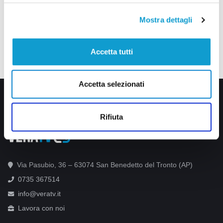
Mostra dettagli
Accetta tutti
Accetta selezionati
Rifiuta
Via Pasubio, 36 – 63074 San Benedetto del Tronto (AP)
0735 367514
info@veratv.it
Lavora con noi