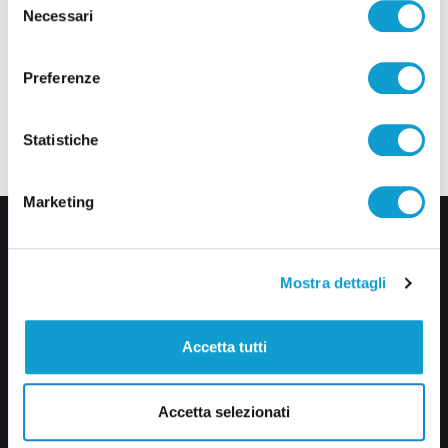
Necessari
del
consenso
Preferenze
Statistiche
Marketing
Mostra dettagli
Accetta tutti
Via Pasubio, 36 – 63074 San Benedetto del Tronto (AP)
0735 367514
Accetta selezionati
info@veratv.it