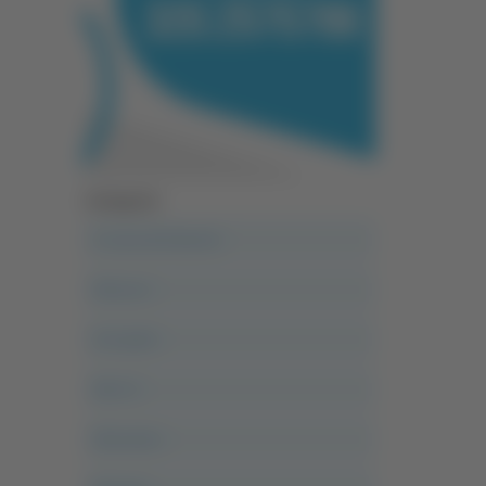
Categorie
A casa del diavolo
Abruzzo
Acropolis
Alle 21
Altovalore