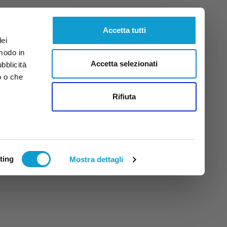
Giovedì
6
Ago.
2026
ore 20:51
Accetta tutti
dei
 modo in
Accetta selezionati
ubblicità
o o che
tti
Rifiuta
ting
Mostra dettagli