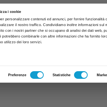
izza i cookie
per personalizzare contenuti ed annunci, per fornire funzionalità 
alizzare il nostro traffico. Condividiamo inoltre informazioni sul
 sito con i nostri partner che si occupano di analisi dei dati web, p
li potrebbero combinarle con altre informazioni che ha fornito lor
 utilizzo dei loro servizi.
ruzzo
TG
TV
Expo
Lavora Con Noi
Conta
TG
TRASMISSIONI
PALINSESTO
Preferenze
Statistiche
Marke