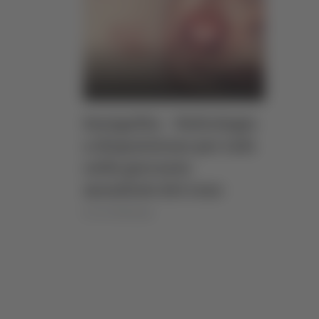
Senigallia – Nefrologia
a disposizione per info
sulla giornata
mondiale del rene
di Ciro Montanari