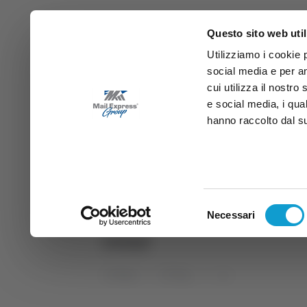
Questo sito web util
Utilizziamo i cookie 
social media e per an
cui utilizza il nostro
e social media, i qua
hanno raccolto dal suo
News
Sport
Marche
Ab
DIRETTA SAMB
DIRETTA TV
Selezione
Necessari
del
rene
consenso
Home
Tag
rene