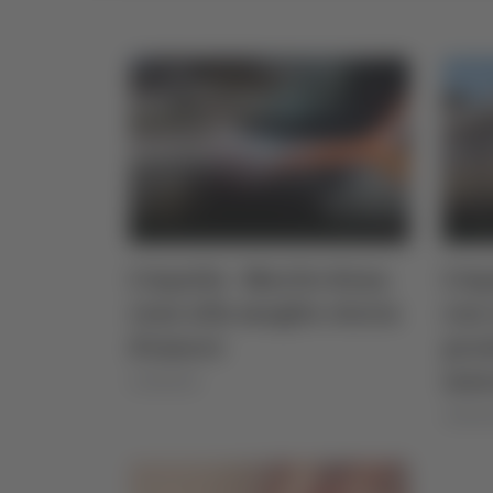
L’Aquila - Marito dona
L’Aq
rene alla moglie: storia
con 
d’amore
pros
inte
21/09/2025
19/09/2