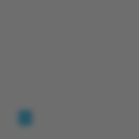
(current)
1