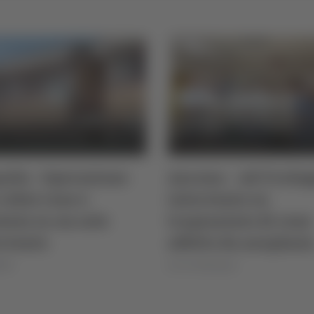
uila - Operazione
Ancona – Ad Urolog
robot rene e
intervento su
tata in un solo
trapiantato di rene
rvento
affetto da neoplasi
025
di Ciro Montanari