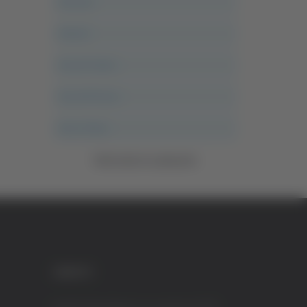
Ancona
Articoli
Ascoli Calcio
Ascoli Piceno
Asso Story
Vedi tutte le categorie
CREDITI