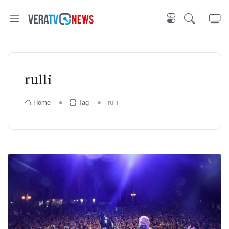
rulli
Home
Tag
rulli