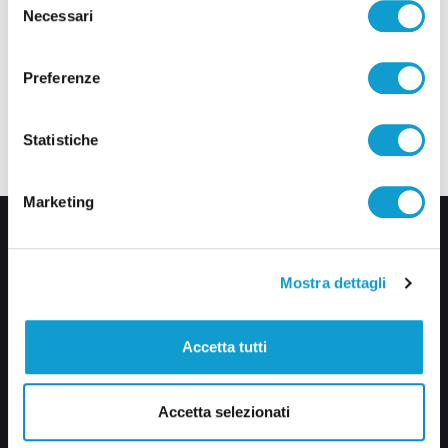
Necessari
del
consenso
Preferenze
Statistiche
Marketing
Mostra dettagli
Accetta tutti
Via Pasubio, 36 – 63074 San Benedetto del Tronto (AP)
0735 367514
Accetta selezionati
info@veratv.it