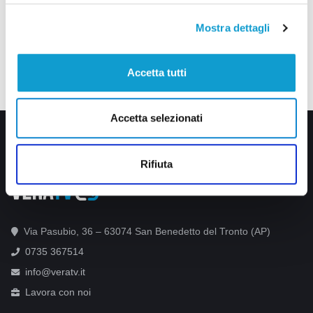
Mostra dettagli
Accetta tutti
Accetta selezionati
Rifiuta
Via Pasubio, 36 – 63074 San Benedetto del Tronto (AP)
0735 367514
info@veratv.it
Lavora con noi