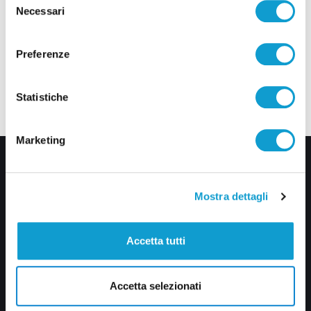
Necessari
del
consenso
Preferenze
Statistiche
Marketing
Mostra dettagli
Accetta tutti
Via Pasubio, 36 – 63074 San Benedetto del Tronto (AP)
0735 367514
Accetta selezionati
info@veratv.it