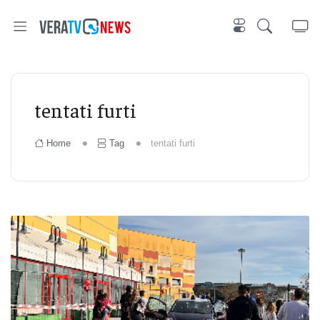
tentati furti
Home
Tag
tentati furti