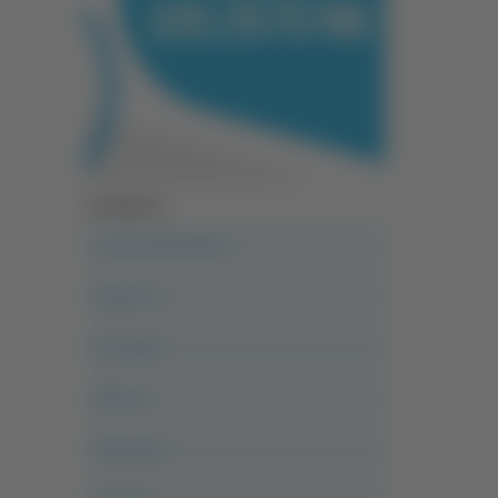
Categorie
A casa del diavolo
Abruzzo
Acropolis
Alle 21
Altovalore