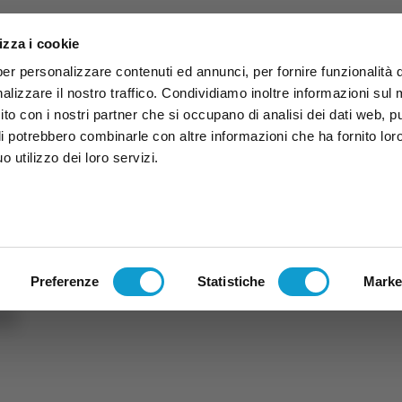
izza i cookie
per personalizzare contenuti ed annunci, per fornire funzionalità 
alizzare il nostro traffico. Condividiamo inoltre informazioni sul
 sito con i nostri partner che si occupano di analisi dei dati web, p
li potrebbero combinarle con altre informazioni che ha fornito lor
 utilizzo dei loro servizi.
ruzzo
TG
TV
Expo
Lavora Con Noi
Conta
TG
TRASMISSIONI
PALINSESTO
Preferenze
Statistiche
Marke
ti