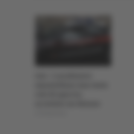
Jesi - I carabinieri
smantellano una vasta
rete di spaccio,
arrestato un 46enne
di Pierluigi Dorotei