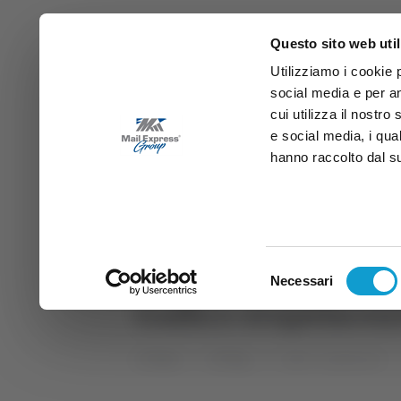
Questo sito web util
Utilizziamo i cookie 
social media e per an
cui utilizza il nostro
e social media, i qua
hanno raccolto dal suo
News
Sport
Marche
Ab
DIRETTA SAMB
DIRETTA TV
Selezione
Necessari
del
traffico stupefacen
consenso
Home
Tag
traffico stupefacenti