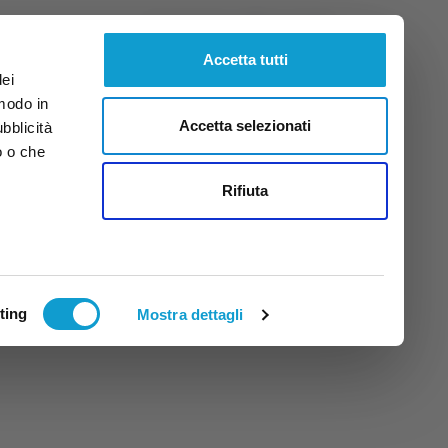
Giovedì
6
Ago.
2026
ore 16:50
Accetta tutti
dei
 modo in
Accetta selezionati
ubblicità
o o che
tti
Rifiuta
ting
Mostra dettagli