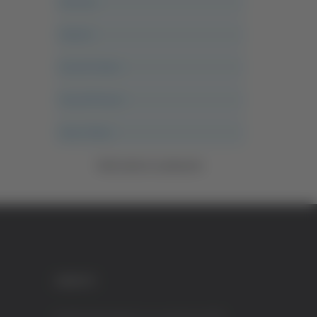
Ancona
Articoli
Ascoli Calcio
Ascoli Piceno
Asso Story
Vedi tutte le categorie
CREDITI