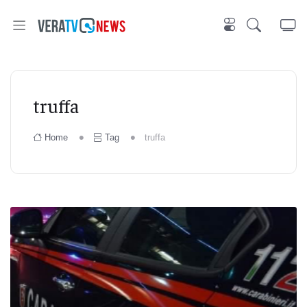
truffa
Home
Tag
truffa