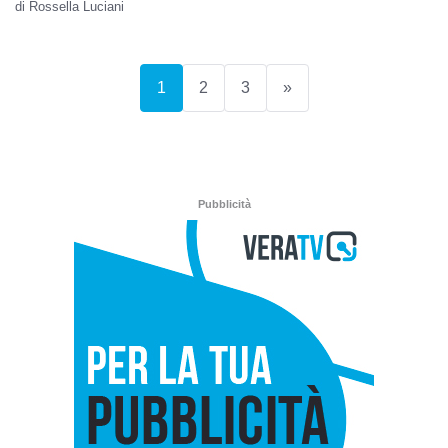
di Rossella Luciani
(current)
1
2
3
»
Pubblicità