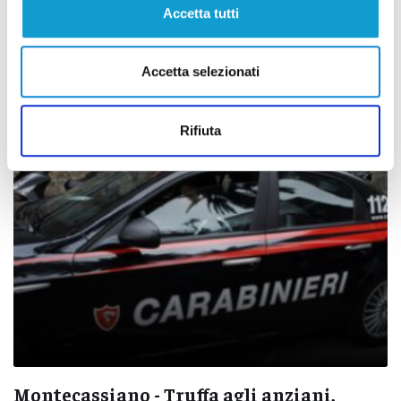
Accetta tutti
Cingoli - Finto carabiniere svuota il conto
di un cittadino: denunciati due truffatori
Accetta selezionati
di Pierluigi Dorotei
Rifiuta
Montecassiano - Truffa agli anziani,