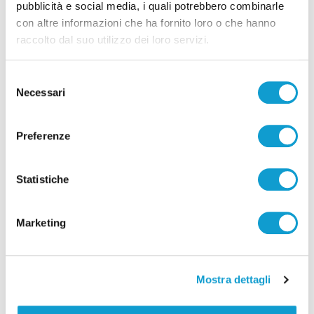
pubblicità e social media, i quali potrebbero combinarle
con altre informazioni che ha fornito loro o che hanno
Ancona - Truffa all’anziana con il finto
raccolto dal suo utilizzo dei loro servizi.
carabiniere: due giovani arrestati dopo
un inseguimento
Selezione
di Pierluigi Dorotei
Necessari
del
consenso
Preferenze
Statistiche
Marketing
Mostra dettagli