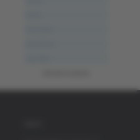
Ancona
Articoli
Ascoli Calcio
Ascoli Piceno
Asso Story
Vedi tutte le categorie
CREDITI