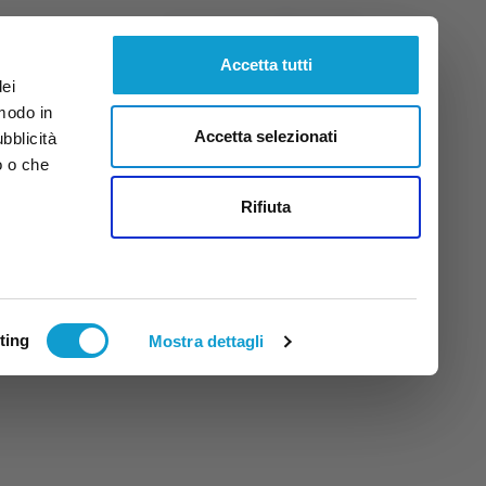
Venerdì
7
Ago.
2026
ore 8:16
Accetta tutti
dei
 modo in
Accetta selezionati
ubblicità
o o che
tti
Rifiuta
ting
Mostra dettagli