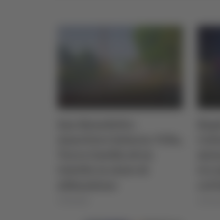
San Benedetto -
Rapi
Quartiere Salaria: Villa,
Colo
Torre Guelfa ed ex
mina
Ostello in stato di
tre 
abbandono
col 
07/05/2026
di Rosse