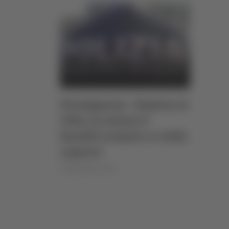
Fermignano - Rapina in
villa: in azione 4
banditi armati e a volto
coperto
di Rossella Luciani