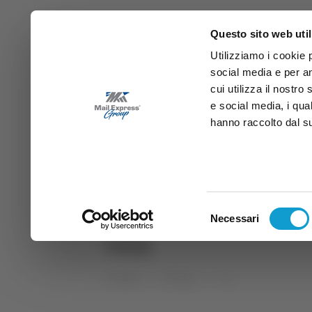
Questo sito web util
Utilizziamo i cookie 
social media e per an
cui utilizza il nostro
e social media, i qua
hanno raccolto dal suo
News
Sport
Marche
Ab
DIRETTA SAMB
DIRETTA TV
Selezione
Necessari
del
villa
consenso
Home
Tag
villa