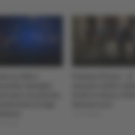
na in villa a
Potenza Picena – Il
nnella: famiglia
ministro della cult
cciata con pistola,
Giuli in visita a Vill
malviventi in fuga
Buonaccorsi
bottino
di Ciro Montanari
lla Luciani