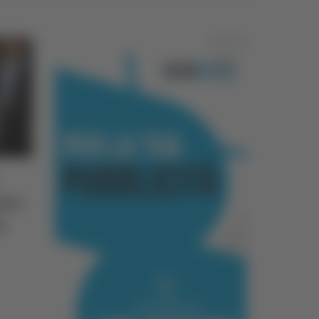
Pubblicità
ura
a