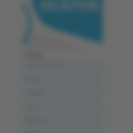
Categorie
A casa del diavolo
Abruzzo
Acropolis
Alle 21
Altovalore