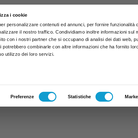
izza i cookie
per personalizzare contenuti ed annunci, per fornire funzionalità 
alizzare il nostro traffico. Condividiamo inoltre informazioni sul
 sito con i nostri partner che si occupano di analisi dei dati web, p
li potrebbero combinarle con altre informazioni che ha fornito lor
 utilizzo dei loro servizi.
ruzzo
TG
TV
Expo
Lavora Con Noi
Conta
TG
TRASMISSIONI
PALINSESTO
Preferenze
Statistiche
Marke