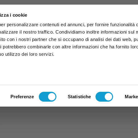
izza i cookie
per personalizzare contenuti ed annunci, per fornire funzionalità 
alizzare il nostro traffico. Condividiamo inoltre informazioni sul
 sito con i nostri partner che si occupano di analisi dei dati web, p
li potrebbero combinarle con altre informazioni che ha fornito lor
 utilizzo dei loro servizi.
ruzzo
TG
TV
Expo
Lavora Con Noi
Conta
TG
TRASMISSIONI
PALINSESTO
Preferenze
Statistiche
Marke
a