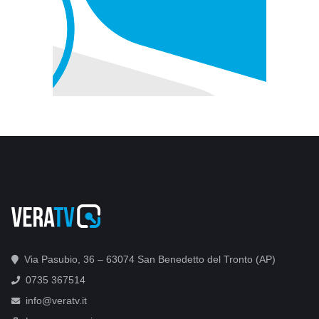
Via Pasubio, 36 – 63074 San Benedetto del Tronto (AP)
0735 367514
info@veratv.it