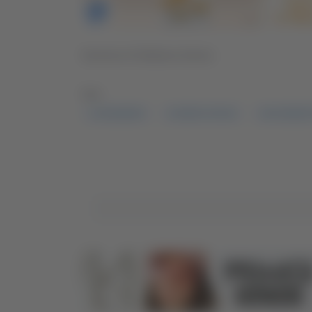
Servizio di Stefania Serino
TAG:
,CARABINIERI
GUERINO PATANI
SAN BENEDE