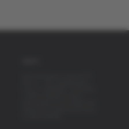
CREDITI
VeraTV (Vera News) è un marchio di TVP
ITALY S.r.l. – PEC: tvpitaly@arubapec.it
P.IVA e C.F. 02078550445 - Iscrizione ROC
n.23296 del 12/09/2012 Vera News è
testata giornalistica iscritta al Registro della
Stampa presso il Tribunale di Ascoli Piceno
al n.503 del 14/08/2012.