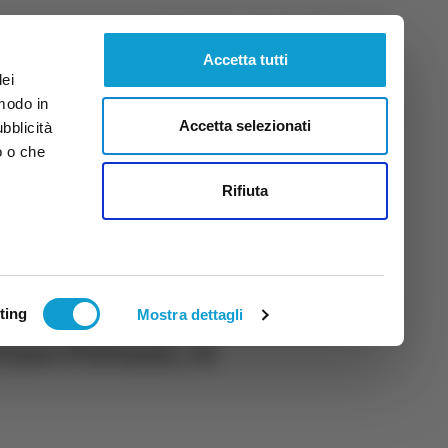
Sabato
8
Ago.
2026
ore 7:22
Accetta tutti
dei
 modo in
Accetta selezionati
ubblicità
o o che
tti
Rifiuta
ting
Mostra dettagli
ino Patani, il