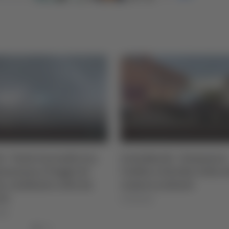
i - Vasto incendio tra
Centobuchi - Domenica
senzana e Poggio di
l’addio a Davide, folla a
a, residente colto da
camera ardente
to
07/08/2026
026