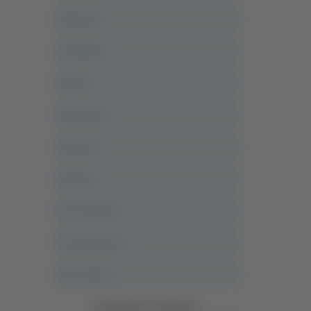
Abruzzo
Acropolis
Alle 21
Altovalore
Ancona
Articoli
Ascoli Calcio
Ascoli Piceno
Asso Story
Vedi tutte le categorie