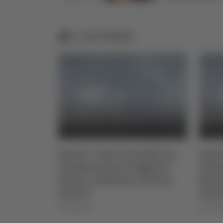
Correlati
to 2026
Ascoli - Vasto incendio tra
Ascol
Vallesenzana e Poggio di
Valle
Bretta, residente colto da
Brett
infarto
infar
07/08/2026
07/08/2