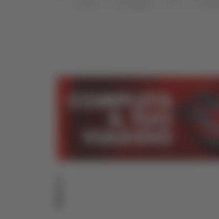
Home
Categorie
TG
TG Mar