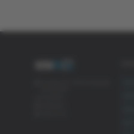
CATE
Crona
Via Pasubio, 36 – 63074 San Benedetto
del Tronto (AP)
Attual
0735 367514
info@veratv.it
Politi
Lavora con noi
Sport