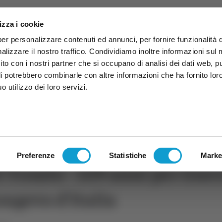
izza i cookie
per personalizzare contenuti ed annunci, per fornire funzionalità 
alizzare il nostro traffico. Condividiamo inoltre informazioni sul
 sito con i nostri partner che si occupano di analisi dei dati web, p
li potrebbero combinarle con altre informazioni che ha fornito lor
 utilizzo dei loro servizi.
ruzzo
TG
TV
Expo
Lavora Con Noi
Conta
TG
TRASMISSIONI
PALINSESTO
Preferenze
Statistiche
Marke
 Tronto - 109 anni per Guer
ongevo d’Italia