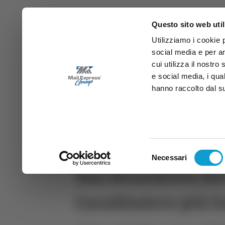
Questo sito web util
Utilizziamo i cookie 
social media e per an
cui utilizza il nostro
e social media, i qua
hanno raccolto dal suo
News
Sport
Marche
Ab
DIRETTA SAMB
DIRETTA TV
Selezione
Necessari
del
San Benedetto del
consenso
Carabiniere più l