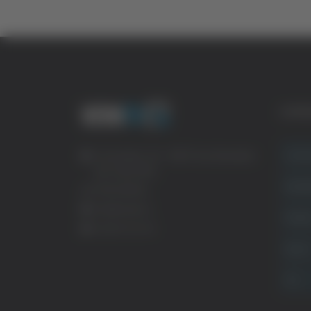
CATE
Crona
Via Pasubio, 36 – 63074 San Benedetto
del Tronto (AP)
Attual
0735 367514
info@veratv.it
Politi
Lavora con noi
Sport
TG