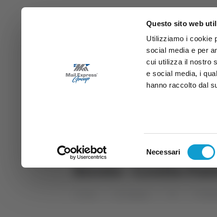
Questo sito web util
Utilizziamo i cookie 
social media e per an
cui utilizza il nostro
e social media, i qua
hanno raccolto dal suo
News
Sport
Marche
Ab
DIRETTA SAMB
DIRETTA TV
Selezione
Necessari
del
Sirolo - Crollo Fa
consenso
Home
Categorie
TG
TG Mar