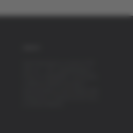
CREDITI
VeraTV (Vera News) è un marchio di TVP
ITALY S.r.l. – PEC: tvpitaly@arubapec.it
P.IVA e C.F. 02078550445 - Iscrizione ROC
n.23296 del 12/09/2012 Vera News è
testata giornalistica iscritta al Registro della
Stampa presso il Tribunale di Ascoli Piceno
al n.503 del 14/08/2012.