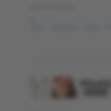
Servizio di Ciro Montanari
TAG:
SIROLO
TIZIANO CONSOLI
ANCONA
TI