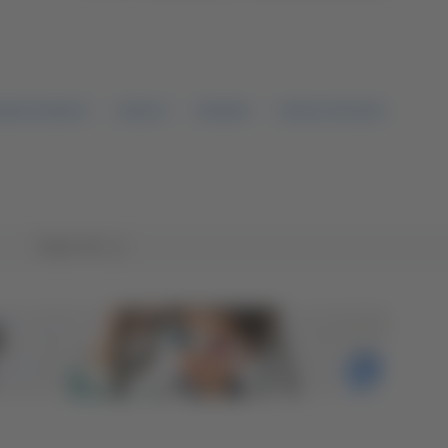
ZIANO CONSOLI
SIROLO
NISCEMI
CROLLO FALESIA
Tutto TG