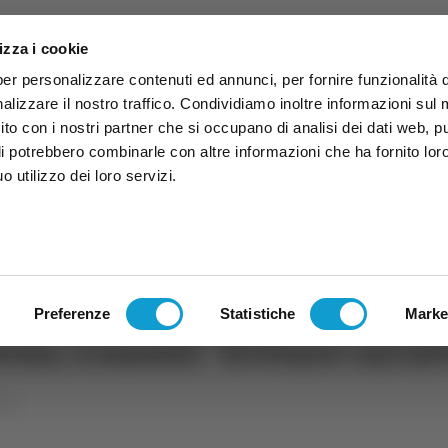
izza i cookie
per personalizzare contenuti ed annunci, per fornire funzionalità 
alizzare il nostro traffico. Condividiamo inoltre informazioni sul
 sito con i nostri partner che si occupano di analisi dei dati web, p
li potrebbero combinarle con altre informazioni che ha fornito lor
 utilizzo dei loro servizi.
ruzzo
TG
TV
Expo
Lavora Con Noi
Conta
TG
TRASMISSIONI
PALINSESTO
Preferenze
Statistiche
Marke
lesia, Consoli: "Evitare un’a
che