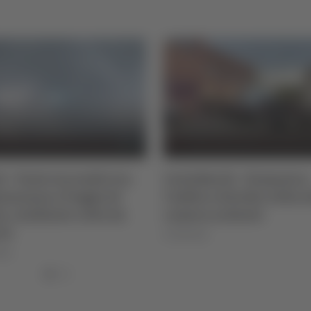
i - Vasto incendio tra
Centobuchi - Domenica
senzana e Poggio di
l’addio a Davide, folla a
a, residente colto da
camera ardente
to
07/08/2026
026