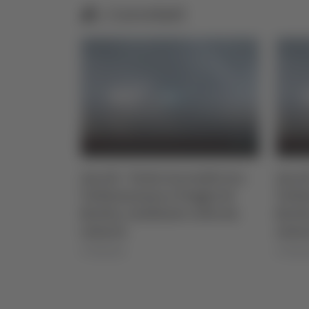
Correlati
to 2026
Ascoli - Vasto incendio tra
Ascol
Vallesenzana e Poggio di
Valle
Bretta, residente colto da
Brett
infarto
infar
07/08/2026
07/08/2