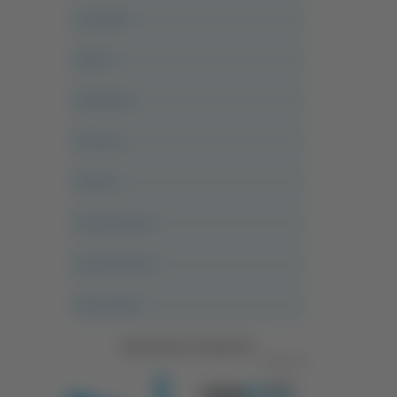
Acropolis
Alle 21
Altovalore
Ancona
Articoli
Ascoli Calcio
Ascoli Piceno
Asso Story
Vedi tutte le categorie
Pubblicità