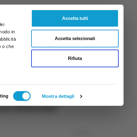
Venerdì
7
Ago.
2026
ore 20:44
Accetta tutti
dei
 modo in
Accetta selezionati
ubblicità
o o che
tti
Rifiuta
ting
Mostra dettagli
ltra Niscemi"
02/05/2026