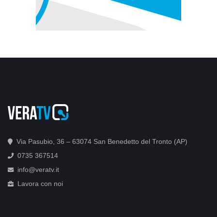
Via Pasubio, 36 – 63074 San Benedetto del Tronto (AP)
0735 367514
info@veratv.it
Lavora con noi