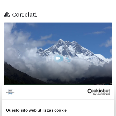
Correlati
Ritrovati in Nepal i corpi di 5 alpinisti morti,
c’è anche il teramano Di Marcello
Questo sito web utilizza i cookie