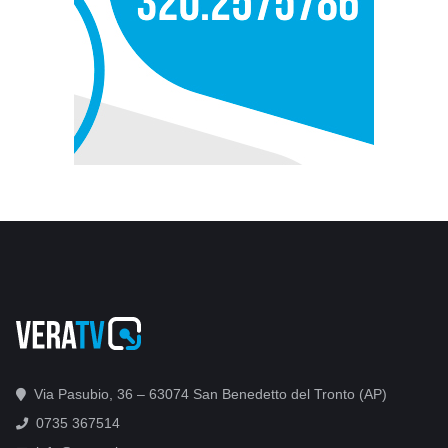
Via Pasubio, 36 – 63074 San Benedetto del Tronto (AP)
0735 367514