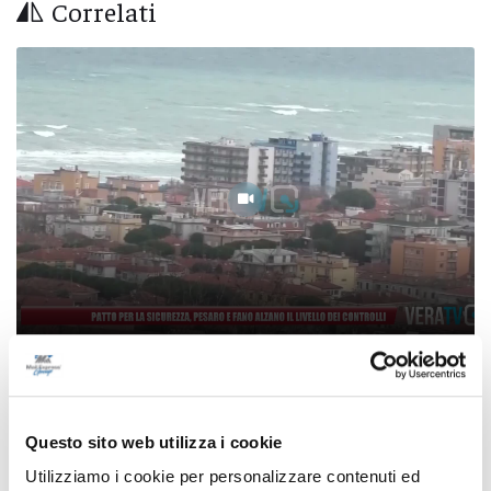
Correlati
Patto per la sicurezza, Pesaro e Fano alzano il
livello dei controlli
Questo sito web utilizza i cookie
08/08/2026
Utilizziamo i cookie per personalizzare contenuti ed