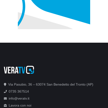
Via Pasubio, 36 – 63074 San Benedetto del Tronto (AP)
0735 367514
info@veratv.it
Lavora con noi