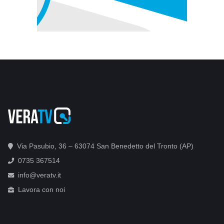
Via Pasubio, 36 – 63074 San Benedetto del Tronto (AP)
0735 367514
info@veratv.it
Lavora con noi