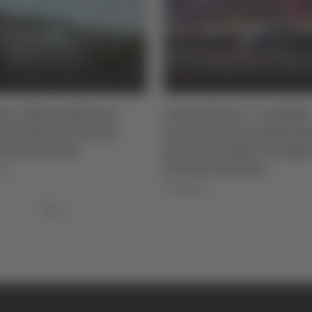
na - Nascondeva in
Calcio Serie C - La Samb
102 dosi di cocaina:
torna al lavoro dopo qu
ne arrestato
giorni di riposo e prepar
test di Lanciano
026
06/08/2026