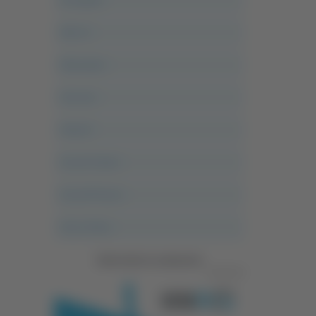
Alle 21
Altovalore
Ancona
Articoli
Ascoli Calcio
Ascoli Piceno
Asso Story
Vedi tutte le categorie
Pubblicità