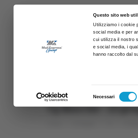
Questo sito web util
Utilizziamo i cookie 
social media e per an
cui utilizza il nostro
e social media, i qua
hanno raccolto dal suo
News
Sport
Marche
Ab
DIRETTA SAMB
DIRETTA TV
Selezione
Necessari
del
Tg Marche - 13 gi
consenso
Home
Categorie
TG
TG Mar