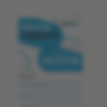
Pubblicità
Categorie
A casa del diavolo
Abruzzo
Acropolis