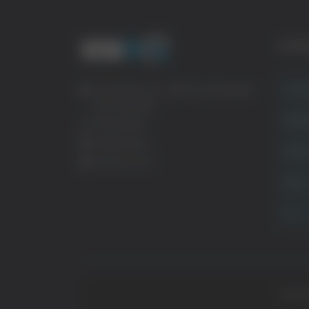
CATE
Crona
Via Pasubio, 36 – 63074 San Benedetto
del Tronto (AP)
Attual
0735 367514
info@veratv.it
Politi
Lavora con noi
Sport
TG
Copyrig