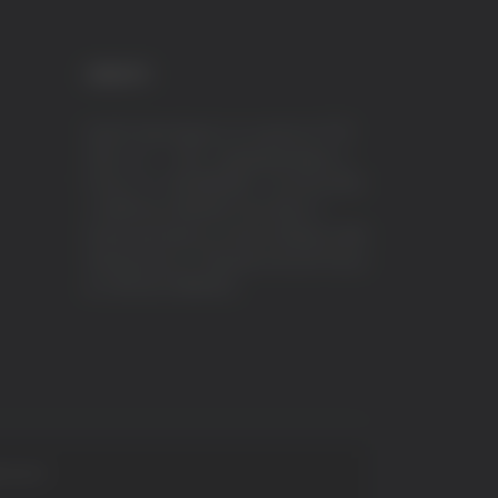
CREDITI
VeraTV (Vera News) è un marchio di TVP
ITALY S.r.l. – PEC: tvpitaly@arubapec.it
P.IVA e C.F. 02078550445 - Iscrizione ROC
n.23296 del 12/09/2012 Vera News è
testata giornalistica iscritta al Registro della
Stampa presso il Tribunale di Ascoli Piceno
al n.503 del 14/08/2012.
 S.p.A.