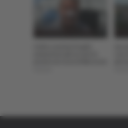
o sulla
Caldo e anziani fragili,
Anco
nne di
aumentano gli accessi al
casa 
pronto soccorso di Macerata
giova
06/08/2026
06/08/2