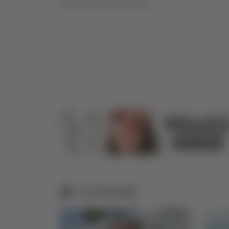
Conduce Stefania Serino
Correlati