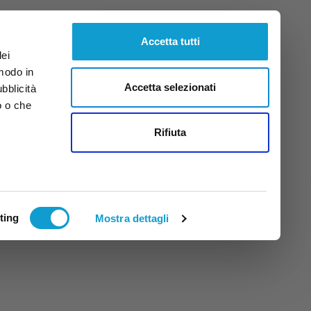
Giovedì
6
Ago.
2026
ore 15:07
Accetta tutti
dei
 modo in
Accetta selezionati
ubblicità
o o che
tti
Rifiuta
ting
Mostra dettagli