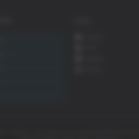
GORIE
SOCIAL
Facebook
ca
Twitter
ità
Instagram
ca
YouTube
ht © Il dominio e i suoi contenuti sono di proprietà di
Mail Express Group