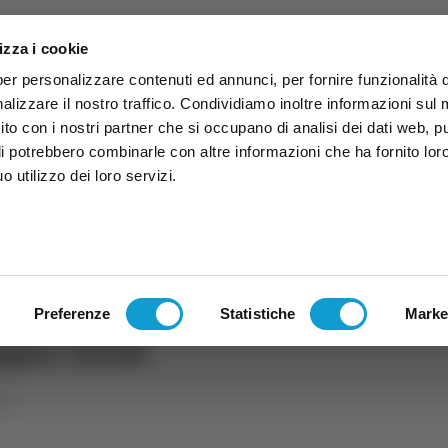
izza i cookie
per personalizzare contenuti ed annunci, per fornire funzionalità 
alizzare il nostro traffico. Condividiamo inoltre informazioni sul
 sito con i nostri partner che si occupano di analisi dei dati web, p
li potrebbero combinarle con altre informazioni che ha fornito lor
 utilizzo dei loro servizi.
ruzzo
TG
TV
Expo
Lavora Con Noi
Conta
TG
TRASMISSIONI
PALINSESTO
Preferenze
Statistiche
Marke
ugno 2026
che