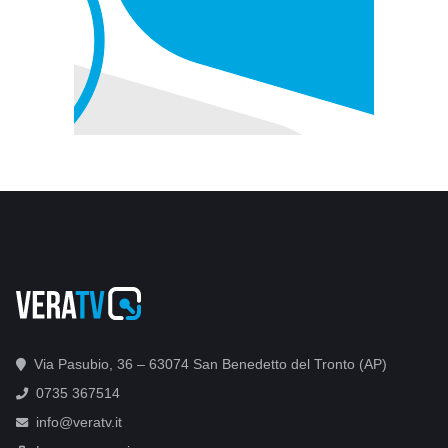
Via Pasubio, 36 – 63074 San Benedetto del Tronto (AP)
0735 367514
info@veratv.it