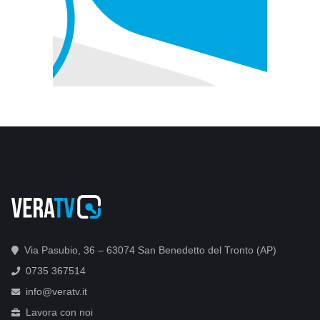
Via Pasubio, 36 – 63074 San Benedetto del Tronto (AP)
0735 367514
info@veratv.it
Lavora con noi