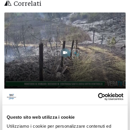
Correlati
Montorio al Vomano: incendio in contrada
Santa Lucia sotto controllo
Questo sito web utilizza i cookie
07/08/2026
Utilizziamo i cookie per personalizzare contenuti ed