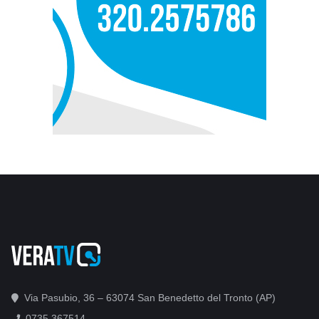
Via Pasubio, 36 – 63074 San Benedetto del Tronto (AP)
0735 367514