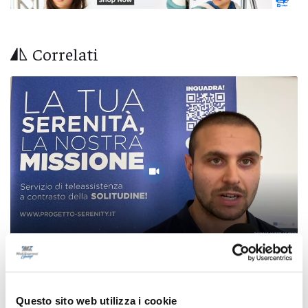
Correlati
"Serenity", il braccialetto intelligente che
Questo sito web utilizza i cookie
assiste anziani e fragili H24