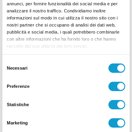
annunci, per fornire funzionalità dei social media e per
analizzare il nostro traffico. Condividiamo inoltre
informazioni sul modo in cui utilizza il nostro sito con i
Correlati
nostri partner che si occupano di analisi dei dati web,
pubblicità e social media, i quali potrebbero combinarle
con altre informazioni che ha fornito loro o che hanno
raccolto dal suo utilizzo dei loro servizi.
Selezione
Necessari
del
consenso
Preferenze
Statistiche
Ritrovati in Nepal i corpi di 5 alpinisti morti,
Marketing
c’è anche il teramano Di Marcello