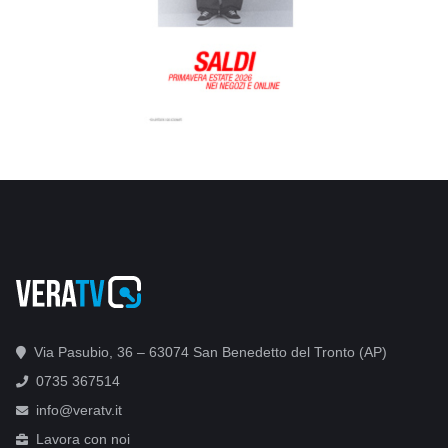
Via Pasubio, 36 – 63074 San Benedetto del Tronto (AP)
0735 367514
info@veratv.it
Lavora con noi