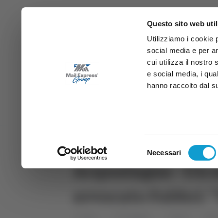
Questo sito web util
Utilizziamo i cookie 
social media e per an
cui utilizza il nostro
e social media, i qua
hanno raccolto dal suo
News
Sport
Marche
Ab
DIRETTA SAMB
DIRETTA TV
Selezione
Necessari
del
Acqualagna - Un a
consenso
avvocato Fabbri: "
Home
Categorie
Articoli
Mar