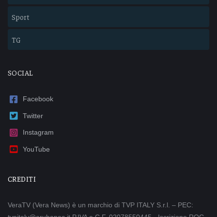
Sport
TG
SOCIAL
Facebook
Twitter
Instagram
YouTube
CREDITI
VeraTV (Vera News) è un marchio di TVP ITALY S.r.l. – PEC:
tvpitaly@arubapec.it P.IVA e C.F. 02078550445 - Iscrizione ROC