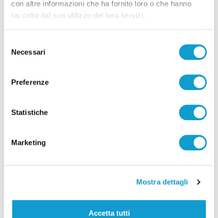
con altre informazioni che ha fornito loro o che hanno
raccolto dal suo utilizzo dei loro servizi.
Selezione
Necessari
del
consenso
Coppa Italia Serie C - Biglietti ancora bloccati
per il derby tra Pescara e Samb: decide il
Preferenze
Comitato sicurezza
di Pierluigi Dorotei
Statistiche
Marketing
Mostra dettagli
Pubblicità
Accetta tutti