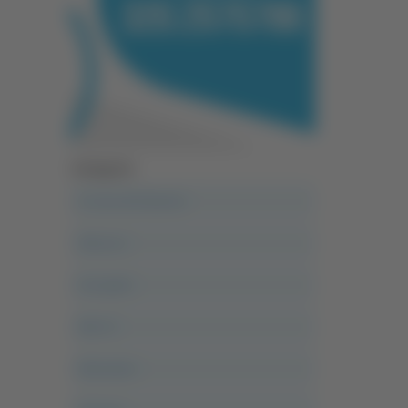
Categorie
A casa del diavolo
Abruzzo
Acropolis
Alle 21
Altovalore