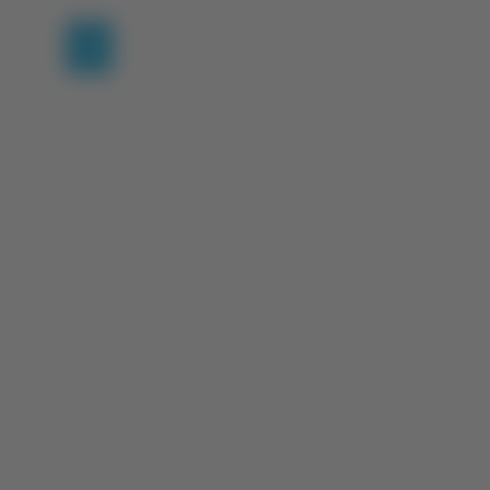
(current)
1