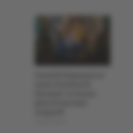
Venerdì 30 gennaio al
teatro Persiani di
Recanati "Le strane
gioie di Giacomo
Leopardi"
di Sergio Cinquino