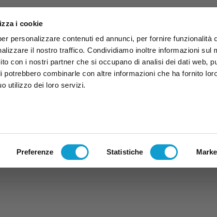
izza i cookie
per personalizzare contenuti ed annunci, per fornire funzionalità 
alizzare il nostro traffico. Condividiamo inoltre informazioni sul
 sito con i nostri partner che si occupano di analisi dei dati web, p
li potrebbero combinarle con altre informazioni che ha fornito lor
 utilizzo dei loro servizi.
ruzzo
TG
TV
Expo
Lavora Con Noi
Conta
TG
TRASMISSIONI
PALINSESTO
Preferenze
Statistiche
Marke