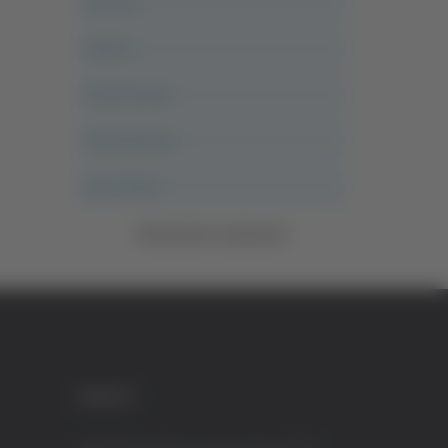
Ancona
Articoli
Ascoli Calcio
Ascoli Piceno
Asso Story
Vedi tutte le categorie
CREDITI