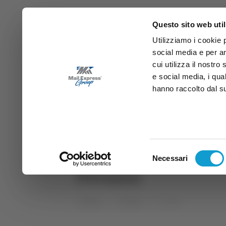
Questo sito web util
Utilizziamo i cookie 
social media e per an
cui utilizza il nostro
e social media, i qua
hanno raccolto dal suo
News
Sport
Marche
Ab
DIRETTA SAMB
DIRETTA TV
Selezione
Necessari
del
Persiani
consenso
Home
Tag
Persiani