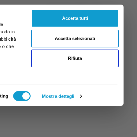
Venerdì
7
Ago.
2026
ore 3:06
Accetta tutti
dei
 modo in
Accetta selezionati
ubblicità
o o che
tti
Rifiuta
ting
Mostra dettagli