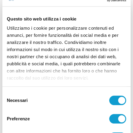
Questo sito web utilizza i cookie
Utilizziamo i cookie per personalizzare contenuti ed
annunci, per fornire funzionalità dei social media e per
analizzare il nostro traffico. Condividiamo inoltre
informazioni sul modo in cui utilizza il nostro sito con i
Ascoli - Sventato tentativo di introdurre
nostri partner che si occupano di analisi dei dati web,
droga nel carcere di Marino del Tronto
pubblicità e social media, i quali potrebbero combinarle
con altre informazioni che ha fornito loro o che hanno
di Pierluigi Dorotei
raccolto dal suo utilizzo dei loro servizi.
Selezione
Necessari
del
consenso
Preferenze
Pubblicità