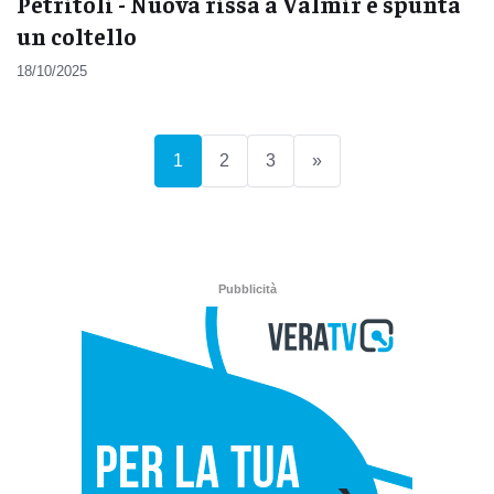
Petritoli - Nuova rissa a Valmir e spunta
un coltello
18/10/2025
(current)
1
2
3
»
Pubblicità