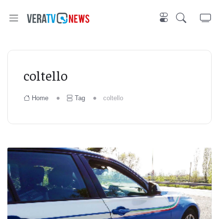
coltello
Home
Tag
coltello