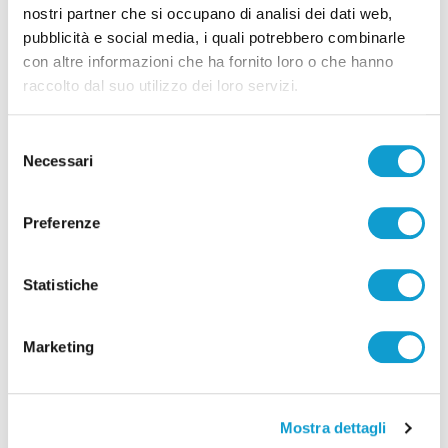
nostri partner che si occupano di analisi dei dati web,
Ancona - Coltello in tasca al Tribunale
pubblicità e social media, i quali potrebbero combinarle
con altre informazioni che ha fornito loro o che hanno
dei minori, denunciato un 18enne
raccolto dal suo utilizzo dei loro servizi.
di Sergio Cinquino
Selezione
Necessari
del
consenso
Preferenze
Statistiche
Marketing
Mostra dettagli