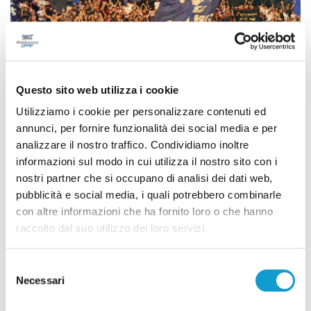
Questo sito web utilizza i cookie
Utilizziamo i cookie per personalizzare contenuti ed
annunci, per fornire funzionalità dei social media e per
analizzare il nostro traffico. Condividiamo inoltre
informazioni sul modo in cui utilizza il nostro sito con i
nostri partner che si occupano di analisi dei dati web,
pubblicità e social media, i quali potrebbero combinarle
Coppa Italia Serie C - Biglietti ancora bloccati
con altre informazioni che ha fornito loro o che hanno
per il derby tra Pescara e Samb: decide il
raccolto dal suo utilizzo dei loro servizi.
Comitato sicurezza
di Pierluigi Dorotei
Selezione
Necessari
del
consenso