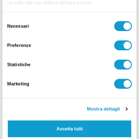
raccolto dal suo utilizzo dei loro servizi.
Selezione
Necessari
del
consenso
Con sup e windsurf tra le onde, 15 diportisti
salvati nella Riviera del Conero
Preferenze
di Rossella Luciani
Statistiche
Marketing
Pubblicità
Mostra dettagli
Accetta tutti