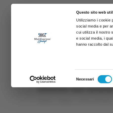
Questo sito web util
Utilizziamo i cookie 
social media e per an
cui utilizza il nostro
e social media, i qua
hanno raccolto dal suo
News
Sport
Marche
Ab
DIRETTA SAMB
DIRETTA TV
Selezione
Necessari
del
elezioni san bened
consenso
Home
Tag
elezioni san benedetto